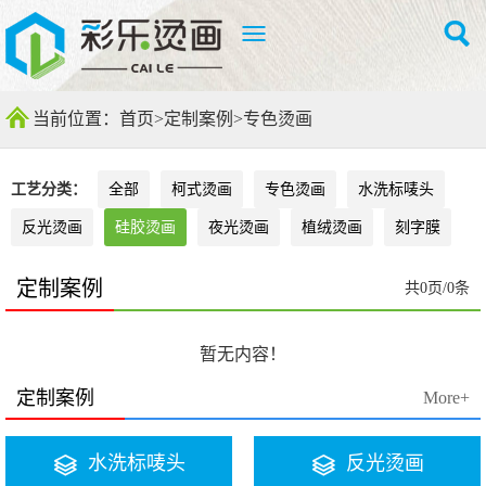
当前位置：
首页
>
定制案例
>
专色烫画
工艺分类：
全部
柯式烫画
专色烫画
水洗标唛头
反光烫画
硅胶烫画
夜光烫画
植绒烫画
刻字膜
定制案例
共0页/0条
暂无内容！
定制案例
More+
水洗标唛头
反光烫画